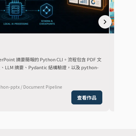
軟體工程
禮品
Point 摘要簡報的 Python CLI。流程包含 PDF 文
從需求發
 摘要、Pydantic 結構驗證，以及 python-
品流程、
ython-pptx / Document Pipeline
React / W
查看作品