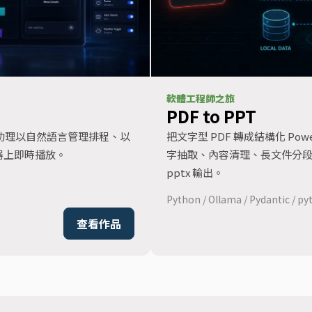
軟體工程師之旅
PDF to PPT
AI 助理以自然語言管理排程、以
把文字型 PDF 轉成結構化 Power
播放器上即時播放。
字抽取、內容清理、長文件分段、LLM
pptx 輸出。
Python / Ollama / Pydantic / p
查看作品