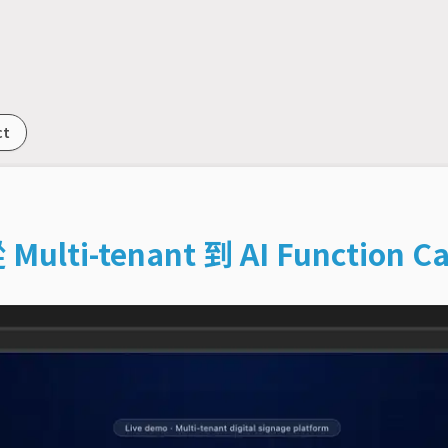
ct
i-tenant 到 AI Function Cal